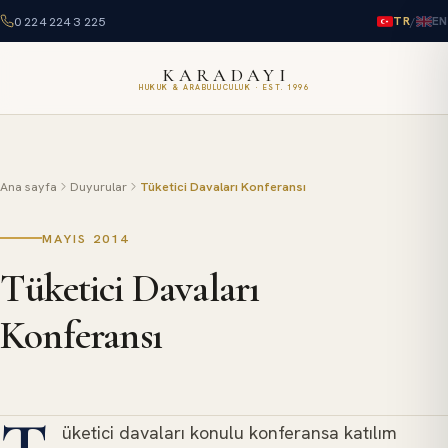
0 224 224 3 225
/
TR
EN
KARADAYI
HUKUK & ARABULUCULUK · EST. 1996
Ana sayfa
Duyurular
Tüketici Davaları Konferansı
MAYIS 2014
Tüketici Davaları
Konferansı
üketici davaları konulu konferansa katılım