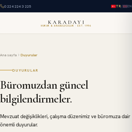
0 224 224 3 225
/
TR
EN
KARADAYI
HUKUK & ARABULUCULUK · EST. 1996
Ana sayfa
Duyurular
DUYURULAR
Büromuzdan güncel
bilgilendirmeler.
Mevzuat değişiklikleri, çalışma düzenimiz ve büromuza dair
önemli duyurular.