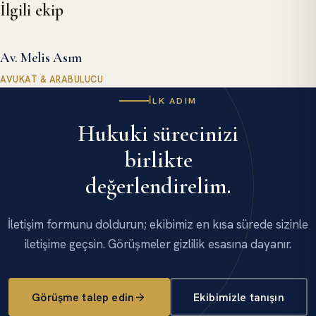
İlgili ekip
ASIM
Av. Melis Asım
AVUKAT & ARABULUCU
İLK ADIM
Hukuki sürecinizi
birlikte
değerlendirelim.
İletişim formunu doldurun; ekibimiz en kısa sürede sizinle
iletişime geçsin. Görüşmeler gizlilik esasına dayanır.
Görüşme talep edin
Ekibimizle tanışın