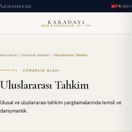
0 224 224 3 225
/
TR
EN
KARADAYI
HUKUK & ARABULUCULUK · EST. 1996
Ana sayfa
Uzmanlık Alanları
Uluslararası Tahkim
11
·
UZMANLIK ALANI
Uluslararası Tahkim
Ulusal ve uluslararası tahkim yargılamalarında temsil ve
danışmanlık.
ULUSLARARASI TAHKIM