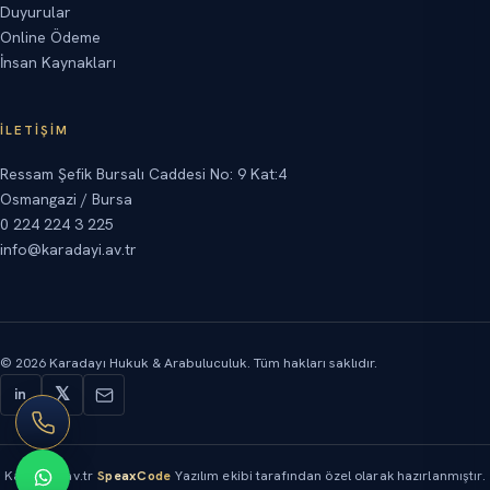
Duyurular
Online Ödeme
İnsan Kaynakları
İLETIŞIM
Ressam Şefik Bursalı Caddesi No: 9 Kat:4
Osmangazi / Bursa
0 224 224 3 225
info@karadayi.av.tr
©
2026
Karadayı Hukuk & Arabuluculuk.
Tüm hakları saklıdır.
𝕏
in
Karadayi.av.tr
SpeaxCode
Yazılım ekibi tarafından özel olarak hazırlanmıştır.