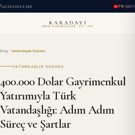
0 224 224 3 225
/
TR
EN
KARADAYI
HUKUK & ARABULUCULUK · EST. 1996
Blog
Vatandaşlık Hukuku
VATANDAŞLIK HUKUKU
400.000 Dolar Gayrimenkul
Yatırımıyla Türk
Vatandaşlığı: Adım Adım
Süreç ve Şartlar