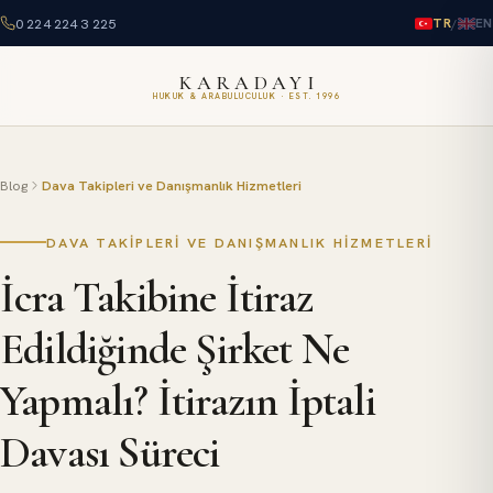
0 224 224 3 225
/
TR
EN
KARADAYI
HUKUK & ARABULUCULUK · EST. 1996
Blog
Dava Takipleri ve Danışmanlık Hizmetleri
DAVA TAKIPLERI VE DANIŞMANLIK HIZMETLERI
İcra Takibine İtiraz
Edildiğinde Şirket Ne
Yapmalı? İtirazın İptali
Davası Süreci