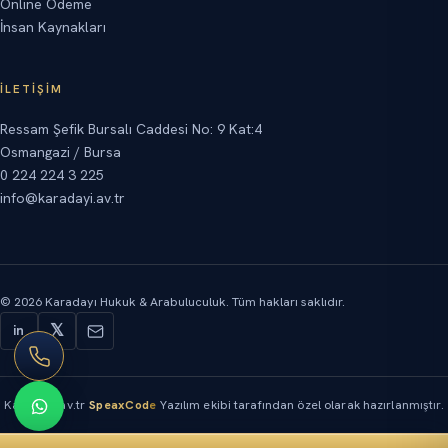
Online Ödeme
İnsan Kaynakları
İLETIŞIM
Ressam Şefik Bursalı Caddesi No: 9 Kat:4
Osmangazi / Bursa
0 224 224 3 225
info@karadayi.av.tr
©
2026
Karadayı Hukuk & Arabuluculuk.
Tüm hakları saklıdır.
𝕏
in
Karadayi.av.tr
SpeaxCode
Yazılım ekibi tarafından özel olarak hazırlanmıştır.