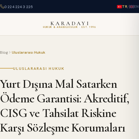
0 224 224 3 225
/
TR
EN
KARADAYI
HUKUK & ARABULUCULUK · EST. 1996
Blog
Uluslararası Hukuk
ULUSLARARASI HUKUK
Yurt Dışına Mal Satarken
Ödeme Garantisi: Akreditif,
CISG ve Tahsilat Riskine
Karşı Sözleşme Korumaları