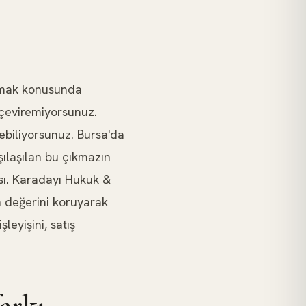
atmak konusunda
 çeviremiyorsunuz.
debiliyorsunuz. Bursa'da
şılaşılan bu çıkmazın
ası. Karadayı Hukuk &
n değerini koruyarak
leyişini, satış
farkı