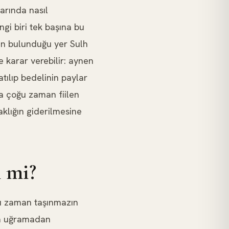
larında nasıl
gi biri tek başına bu
zın bulunduğu yer Sulh
e karar verebilir: aynen
atılıp bedelinin paylar
sa çoğu zaman fiilen
aklığın giderilmesine
m mi?
u zaman taşınmazın
na uğramadan