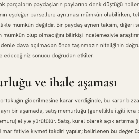
cak parçaların paydaşların paylarına denk düştüğü hall
nın eşdeğer parsellere ayrılması mümkün olabilirken, tek
likle mümkün değildir. Bir paydaş aynen taksim, diğeri 
mümkün olup olmadığını bilirkişi incelemesiyle araştır
nedenle dava açılmadan önce taşınmazın niteliğinin doğru
 edeceğiniz sonucu doğrudan etkiler.
rluğu ve ihale aşaması
rtaklığın giderilmesine karar verdiğinde, bu karar bizza
 ayrı bir aşamada, satış memurluğu (genellikle ilgili icra 
muru) eliyle yürütülür. Satış, kural olarak açık artırma (ih
 marifetiyle kıymet takdiri yapılır; belirlenen bu değer ü