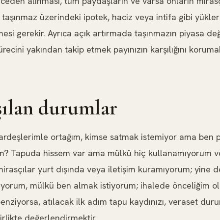
önceden alınması, tüm paydaşların ve varsa onların miras
taşınmaz üzerindeki ipotek, haciz veya intifa gibi yükleri
si gerekir. Ayrıca açık artırmada taşınmazın piyasa değ
 sürecini yakından takip etmek payınızın karşılığını koru
aşılan durumlar
rdeşlerimle ortağım, kimse satmak istemiyor ama ben 
rim? Tapuda hissem var ama mülkü hiç kullanamıyorum v
irasçılar yurt dışında veya iletişim kuramıyorum; yine 
miyorum, mülkü ben almak istiyorum; ihalede önceliğim o
enziyorsa, atılacak ilk adım tapu kaydınızı, veraset dur
irlikte değerlendirmektir.