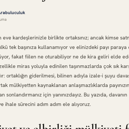
Arabuluculuk
uma
 eve kardeşlerinizle birlikte ortaksınız; ancak kimse s
lkü tek başınıza kullanamıyor ve elinizdeki payı paraya
or, fakat fiilen ne oturabiliyor ne de kira geliri elde e
ellikle miras yoluyla edinilen taşınmazlarda çok sık kar
r: ortaklığın giderilmesi, bilinen adıyla izale-i şuyu dav
rtak mülkiyetten kaynaklanan anlaşmazlıklarda payınızı
n sonlandırmanız için yanınızdayız. Bu yazıda, davanın iş
 ihale sürecini adım adım ele alıyoruz.
yet ve elbirliği mülkiyeti 