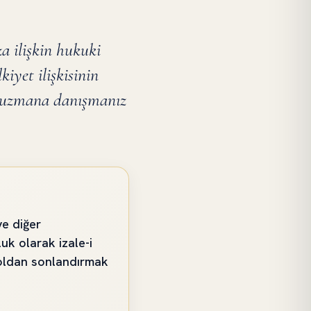
a ilişkin hukuki
iyet ilişkisinin
r uzmana danışmanız
ve diğer
k olarak izale-i
yoldan sonlandırmak