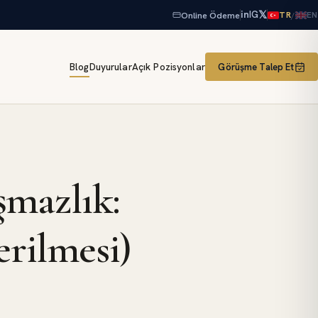
𝕏
in
IG
Online Ödeme
/
TR
EN
Blog
Duyurular
Açık Pozisyonlar
Görüşme Talep Et
mazlık:
erilmesi)