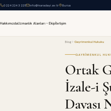
0 224 224 3 225
info@karadayi.av.tr
Bursa
Hakkımızda
Uzmanlık Alanları
Ekip
İletişim
Blog
Gayrimenkul Hukuku
GAYRIMENKUL HUK
Ortak G
İzale-i 
Davası N