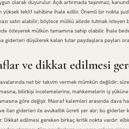
uygun olarak duyurulur. Açık artırmada taşınmaz, kanun
n yüksek teklif sahibine ihale edilir. Önemli bir nokta şu
azı satın alabilir; böylece mülkü ailede tutmak isteyen b
ede ödeyerek mülkün tamamına sahip olabilir. İhale bedel
ma giderleri düşülerek kalan tutar paydaşlara payları oran
flar ve dikkat edilmesi ge
davalarında net bir takvim vermek mümkün değildir; süre
asına, bilirkişi incelemelerine, mahkemelerin iş yüküne 
sına göre değişir. Masraf kalemleri arasında dava harç 
 ve ilan giderleri ile avukatlık ücreti yer alır; bu giderler
r. Dikkat edilmesi gereken birkaç kritik nokta vardır: elbi