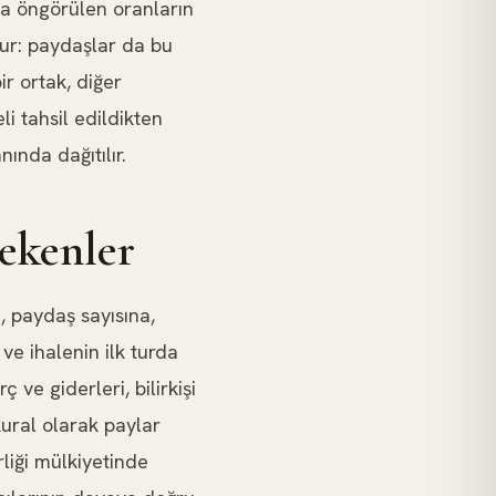
da öngörülen oranların
dur: paydaşlar da bu
ir ortak, diğer
i tahsil edildikten
ında dağıtılır.
rekenler
, paydaş sayısına,
ve ihalenin ilk turda
ve giderleri, bilirkişi
 kural olarak paylar
rliği mülkiyetinde