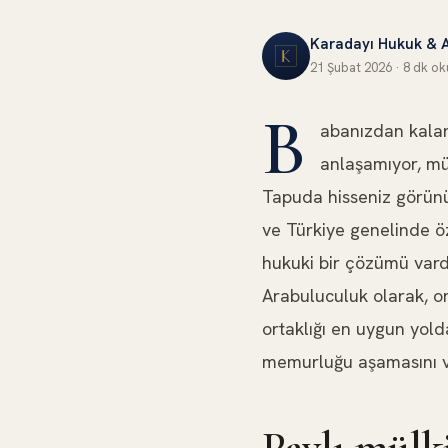
Karadayı Hukuk & 
21 Şubat 2026
·
8 dk
ok
GAYRIMENKUL HUKUKU
B
abanızdan kalan
anlaşamıyor, mü
Tapuda hisseniz görünüy
ve Türkiye genelinde öz
hukuki bir çözümü vardı
Arabuluculuk olarak, o
ortaklığı en uygun yolda
memurluğu aşamasını ve
Paylı mülki