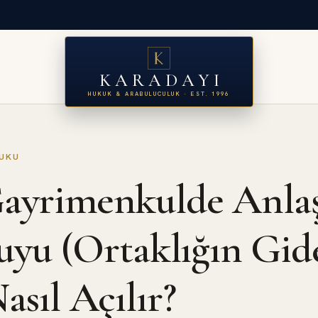
KARADAYI
HUKUK & ARABULUCULUK · EST. 1996
UKU
ayrimenkulde Anlaş
Şuyu (Ortaklığın Gid
asıl Açılır?