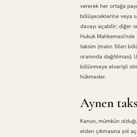
vererek her ortağa payı
bölüşeceklerine veya s
davayı açabilir; diğer 
Hukuk Mahkemesi'nde açı
taksim (malın fiilen böl
oranında dağıtılması).
bölünmeye elverişli olm
hükmeder.
Aynen taks
Kanun, mümkün olduğun
elden çıkmasına yol a