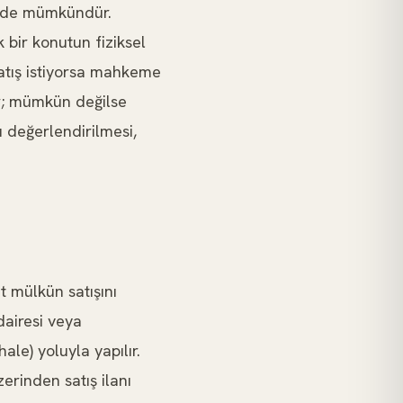
erde mümkündür.
 bir konutun fiziksel
satış istiyorsa mahkeme
ır; mümkün değilse
 değerlendirilmesi,
t mülkün satışını
dairesi veya
ale) yoluyla yapılır.
zerinden satış ilanı