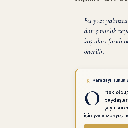
Bu yazı yalnızca
danışmanlık veya
koşulları farkl
önerilir.
Karadayı Hukuk 
O
rtak oldu
paydaşlar
şuyu süre
için yanınızdayız; 