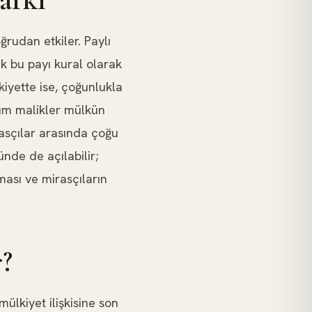
ğrudan etkiler. Paylı
ak bu payı kural olarak
lkiyette ise, çoğunlukla
 tüm malikler mülkün
rasçılar arasında çoğu
ünde de açılabilir;
ması ve mirasçıların
r?
mülkiyet ilişkisine son