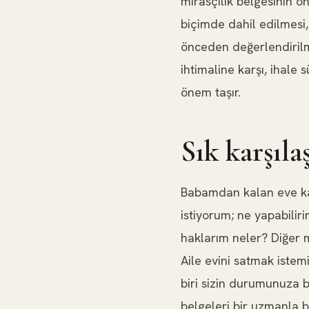
mirasçılık belgesinin 
biçimde dahil edilmesi, 
önceden değerlendirilme
ihtimaline karşı, ihale
önem taşır.
Sık karşıl
Babamdan kalan eve ka
istiyorum; ne yapabili
haklarım neler? Diğer m
Aile evini satmak iste
biri sizin durumunuza b
belgeleri bir uzmanla b