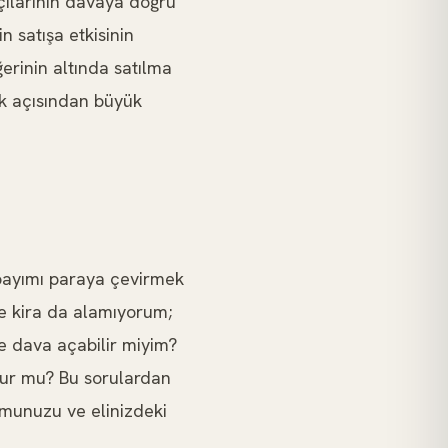
çılarının davaya doğru
n satışa etkisinin
erinin altında satılma
mak açısından büyük
payımı paraya çevirmek
e kira da alamıyorum;
de dava açabilir miyim?
lur mu? Bu sorulardan
umunuzu ve elinizdeki