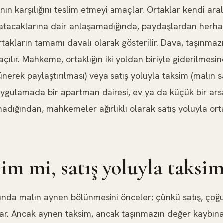
nın karşılığını teslim etmeyi amaçlar. Ortaklar kendi ara
atacaklarına dair anlaşamadığında, paydaşlardan herhan
ortakların tamamı davalı olarak gösterilir. Dava, taşınma
lır. Mahkeme, ortaklığın iki yoldan biriyle giderilmesin
ünerek paylaştırılması) veya satış yoluyla taksim (malın s
 Uygulamada bir apartman dairesi, ev ya da küçük bir ar
adığından, mahkemeler ağırlıklı olarak satış yoluyla ort
im mi, satış yoluyla taksi
da malın aynen bölünmesini önceler; çünkü satış, çoğ
çar. Ancak aynen taksim, ancak taşınmazın değer kaybı