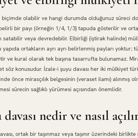
lı biçimde olabilir ve hangi durumda olduğunuz süreci do
elirli bir payı (örneğin 1/4, 1/3) tapuda gösterilir ve ort
atabilir veya devredebilir. Elbirliği (iştirak halinde) mü
 yapıda ortakların ayrı ayrı belirlenmiş payları yoktur;
tir ve kural olarak tek başına tasarrufta bulunamaz. Mi
et söz konusudur. İzale-i şuyu davası her iki mülkiyet tür
inde önce mirasçılık belgesinin (veraset ilamı) alınmış ol
esi sürecin sağlıklı yürümesi açısından önemlidir.
u davası nedir ve nasıl açılı
avası, ortak bir taşınmaz veya taşınır üzerindeki birlikte 