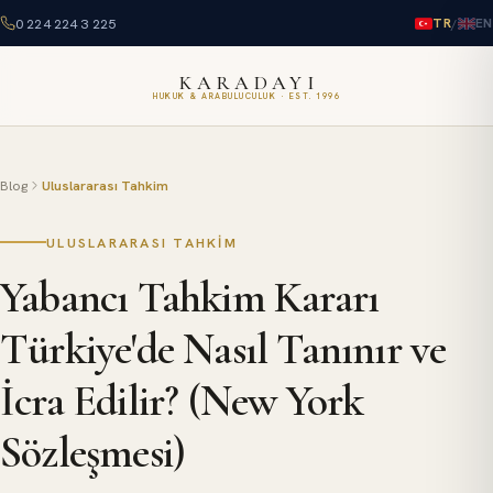
0 224 224 3 225
/
TR
EN
KARADAYI
HUKUK & ARABULUCULUK · EST. 1996
Blog
Uluslararası Tahkim
ULUSLARARASI TAHKIM
Yabancı Tahkim Kararı
Türkiye'de Nasıl Tanınır ve
İcra Edilir? (New York
Sözleşmesi)