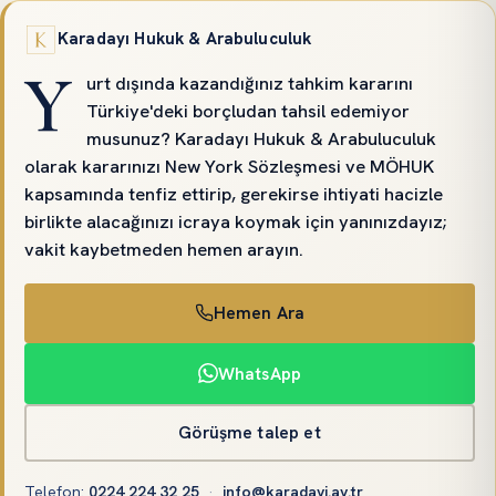
Karadayı Hukuk & Arabuluculuk
Y
urt dışında kazandığınız tahkim kararını
Türkiye'deki borçludan tahsil edemiyor
musunuz? Karadayı Hukuk & Arabuluculuk
olarak kararınızı New York Sözleşmesi ve MÖHUK
kapsamında tenfiz ettirip, gerekirse ihtiyati hacizle
birlikte alacağınızı icraya koymak için yanınızdayız;
vakit kaybetmeden hemen arayın.
Hemen Ara
WhatsApp
Görüşme talep et
Telefon
:
0224 224 32 25
·
info@karadayi.av.tr